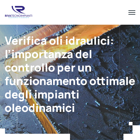
Verifica oli idraulici:
l’importanza del
controllo per un
funzionamento ottimale
degli impianti
oleodinamici