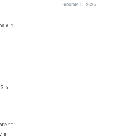
Febbraio 12, 2026
na e in
 3-4
te nei
e
, in