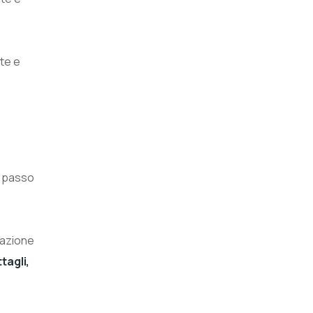
ate e
o passo
zzazione
tagli,