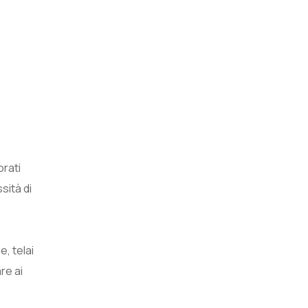
orati
sità di
e, telai
re ai