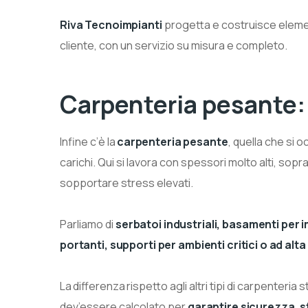
Riva Tecnoimpianti
progetta e costruisce eleme
cliente, con un servizio su misura e completo.
Carpenteria pesante:
Infine c’è la
carpenteria pesante
, quella che si 
carichi. Qui si lavora con spessori molto alti, sopr
sopportare stress elevati.
Parliamo di
serbatoi industriali, basamenti per i
portanti, supporti per ambienti critici o ad alt
La differenza rispetto agli altri tipi di carpenteria 
dev’essere calcolato per
garantire sicurezza, st