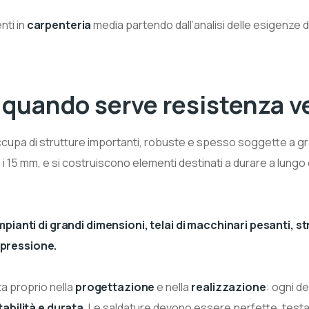
nti in
carpenteria
media partendo dall’analisi delle esigenze d
 quando serve resistenza v
occupa di strutture importanti, robuste e spesso soggette a gr
a i 15 mm, e si costruiscono elementi destinati a durare a lungo
mpianti di grandi dimensioni, telai di macchinari pesanti, s
a pressione.
sta proprio nella
progettazione
e nella
realizzazione
: ogni de
abilità e durata
. Le saldature devono essere perfette, test