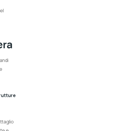
el
era
andi
 e
trutture
ttaglio
ate e