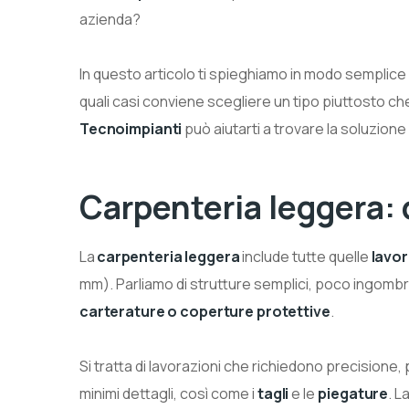
azienda?
In questo articolo ti spieghiamo in modo semplice 
quali casi conviene scegliere un tipo piuttosto c
Tecnoimpianti
può aiutarti a trovare la soluzione
Carpenteria leggera: 
La
carpenteria leggera
include tutte quelle
lavor
mm). Parliamo di strutture semplici, poco ingomb
carterature o coperture protettive
.
Si tratta di lavorazioni che richiedono precisione, 
minimi dettagli, così come i
tagli
e le
piegature
. L