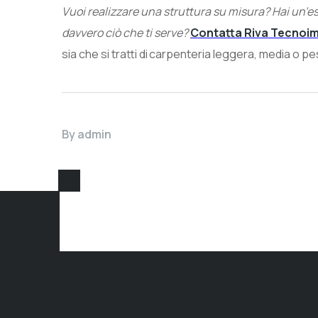
Vuoi realizzare una struttura su misura? Hai un’es
davvero ciò che ti serve?
Contatta Riva Tecnoim
sia che si tratti di carpenteria leggera, media o p
By
admin