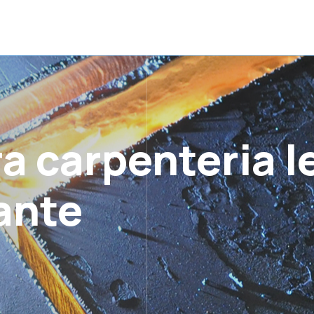
ra carpenteria l
ante