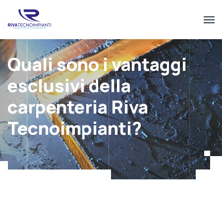
Quali sono i vantaggi
esclusivi della
carpenteria Riva
Tecnoimpianti?